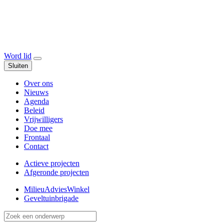
Word lid
Sluiten
Over ons
Nieuws
Agenda
Beleid
Vrijwilligers
Doe mee
Frontaal
Contact
Actieve projecten
Afgeronde projecten
MilieuAdviesWinkel
Geveltuinbrigade