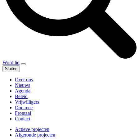
Word lid
Sluiten
Over ons
Nieuws
Agenda
Beleid
Vrijwilligers
Doe mee
Frontaal
Contact
Actieve projecten
Afgeronde projecten