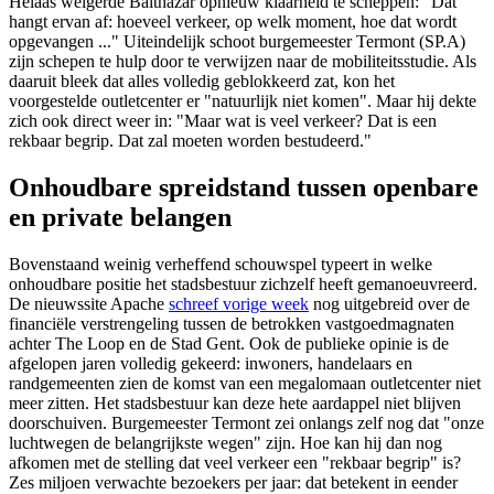
Helaas weigerde Balthazar opnieuw klaarheid te scheppen: "Dat
hangt ervan af: hoeveel verkeer, op welk moment, hoe dat wordt
opgevangen ..." Uiteindelijk schoot burgemeester Termont (SP.A)
zijn schepen te hulp door te verwijzen naar de mobiliteitsstudie. Als
daaruit bleek dat alles volledig geblokkeerd zat, kon het
voorgestelde outletcenter er "natuurlijk niet komen". Maar hij dekte
zich ook direct weer in: "Maar wat is veel verkeer? Dat is een
rekbaar begrip. Dat zal moeten worden bestudeerd."
Onhoudbare spreidstand tussen openbare
en private belangen
Bovenstaand weinig verheffend schouwspel typeert in welke
onhoudbare positie het stadsbestuur zichzelf heeft gemanoeuvreerd.
De nieuwssite Apache
schreef vorige week
nog uitgebreid over de
financiële verstrengeling tussen de betrokken vastgoedmagnaten
achter The Loop en de Stad Gent. Ook de publieke opinie is de
afgelopen jaren volledig gekeerd: inwoners, handelaars en
randgemeenten zien de komst van een megalomaan outletcenter niet
meer zitten. Het stadsbestuur kan deze hete aardappel niet blijven
doorschuiven. Burgemeester Termont zei onlangs zelf nog dat "onze
luchtwegen de belangrijkste wegen" zijn. Hoe kan hij dan nog
afkomen met de stelling dat veel verkeer een "rekbaar begrip" is?
Zes miljoen verwachte bezoekers per jaar: dat betekent in eender