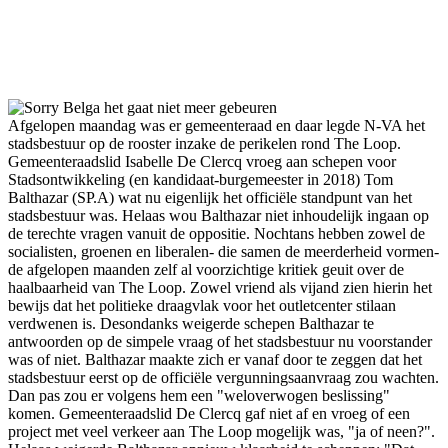
Afgelopen maandag was er gemeenteraad en daar legde N-VA het
stadsbestuur op de rooster inzake de perikelen rond The Loop.
Gemeenteraadslid Isabelle De Clercq vroeg aan schepen voor
Stadsontwikkeling (en kandidaat-burgemeester in 2018) Tom
Balthazar (SP.A) wat nu eigenlijk het officiële standpunt van het
stadsbestuur was. Helaas wou Balthazar niet inhoudelijk ingaan op
de terechte vragen vanuit de oppositie. Nochtans hebben zowel de
socialisten, groenen en liberalen- die samen de meerderheid vormen-
de afgelopen maanden zelf al voorzichtige kritiek geuit over de
haalbaarheid van The Loop. Zowel vriend als vijand zien hierin het
bewijs dat het politieke draagvlak voor het outletcenter stilaan
verdwenen is. Desondanks weigerde schepen Balthazar te
antwoorden op de simpele vraag of het stadsbestuur nu voorstander
was of niet. Balthazar maakte zich er vanaf door te zeggen dat het
stadsbestuur eerst op de officiële vergunningsaanvraag zou wachten.
Dan pas zou er volgens hem een "weloverwogen beslissing"
komen. Gemeenteraadslid De Clercq gaf niet af en vroeg of een
project met veel verkeer aan The Loop mogelijk was, "ja of neen?".