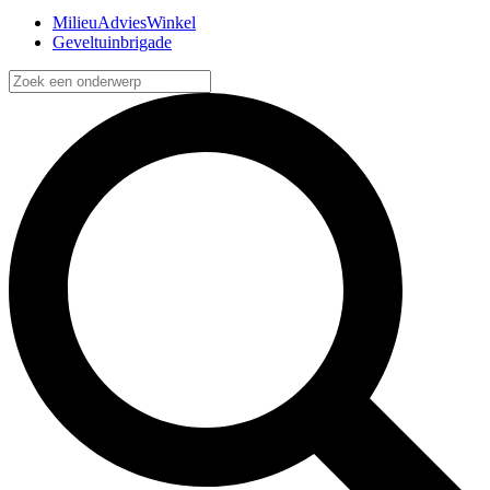
MilieuAdviesWinkel
Geveltuinbrigade