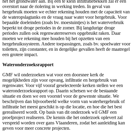
het het grondwater aan. Bij een te klein infiltratiebekken zal er een
overstort naar de riolering in werking treden. In geval van
hergebruik moeten we echter rekening houden met de capaciteit van
de wateropslagtanks en de vraag naar water voor hergebruik. Voor
bepaalde doeleinden (zoals bv. moestuintjes) is het waterverbruik
beperkt tot droge periodes in de zomer. Bij langdurige droge
periodes zullen ook regenwaterreserves opgebruikt raken. Daar
moeten we rekening mee houden bij het opzetten van een
hergebruikssysteem. Andere toepassingen, zoals bv. spoelwater voor
toiletten, zijn constanter, en in dergelijke gevallen heeft de maatregel
een grotere impact.
Wateronderzoeksrapport
GMF wil onderzoeken wat voor een doorsnee kerk de
mogelijkheden zijn voor opvang, infiltratie en hergebruik van
regenwater. Voor vijf vooraf geselecteerde kerken stellen we een
wateronderzoeksrapport op. Daarin schetsen we de bestaande
situatie en doen we een voorstel voor de gewenste situatie. We
beschrijven dan bijvoorbeeld welke vorm van waterhergebruik of
infiltratie het meest geschikt is op die locatie, en hoe die het best
gerealiseerd wordt. Op basis van dit onderzoek wil GMF een
proefproject realiseren. De kennis die het onderzoek oplevert zal
verspreid worden over gans Vlaanderen, zodat het aanleiding kan
geven voor meer concrete projecten.