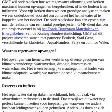
GMF wil onderzoeken hoe we regenwater afkomstig van kerken
maximaal kunnen opvangen en hergebruiken, of in de bodem laten
infiltreren. Voor vijf kerken doen we een grondige analyse en maken
we een onderbouwd voorstel om concreet het hemelwater af te
koppelen van het rioolnet. De onderzoeksfase kan een opstap zijn
naar de realisatie van een aantal proefprojecten. GMF dient daarom
een projectvoorstel in bij
het Fonds Duurzaam Materialen- en
Energiebeheer
van de Koning Boudewijnstichting. GMF zal dit
project uitvoeren samen met partners: Ecokerk, Stad Gent,
verschillende kerkfabrieken, AquaFlanders, Farys en Join for Water.
Waarom regenwater opvangen?
Het opvangen van hemelwater werkt in op diverse gevolgen van
klimaatverandering: wateroverlast, droogte, hittestress en
waterschaarste. Het is een belangrijke maatregel in het kader van
klimaatadaptatie, waarbij we trachten de stad klimaatrobuust te
maken.
Reserves en buffers
Het regenwater dat op daken terechtkomt, belandt vaak via
afvoerbuizen rechtstreeks in de riool. Dat terwijl we dit water nog
perfect kunnen inzetten voor toepassingen waarvoor we anders
kostbaar leidingwater zouden gebruiken. Anderzijds doen er zich