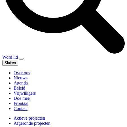
Word lid
Sluiten
Over ons
Nieuws
Agenda
Beleid
Vrijwilligers
Doe mee
Frontaal
Contact
Actieve projecten
Afgeronde projecten