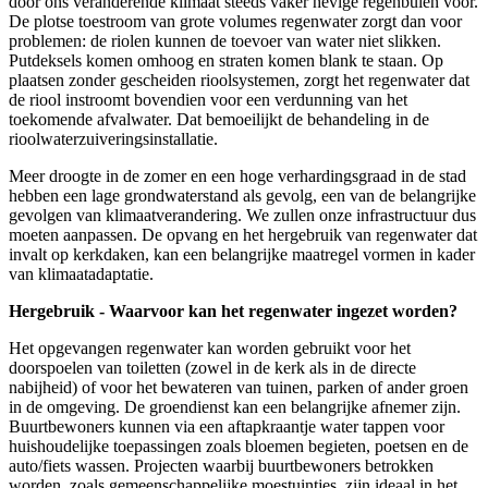
door ons veranderende klimaat steeds vaker hevige regenbuien voor.
De plotse toestroom van grote volumes regenwater zorgt dan voor
problemen: de riolen kunnen de toevoer van water niet slikken.
Putdeksels komen omhoog en straten komen blank te staan. Op
plaatsen zonder gescheiden rioolsystemen, zorgt het regenwater dat
de riool instroomt bovendien voor een verdunning van het
toekomende afvalwater. Dat bemoeilijkt de behandeling in de
rioolwaterzuiveringsinstallatie.
Meer droogte in de zomer en een hoge verhardingsgraad in de stad
hebben een lage grondwaterstand als gevolg, een van de belangrijke
gevolgen van klimaatverandering. We zullen onze infrastructuur dus
moeten aanpassen. De opvang en het hergebruik van regenwater dat
invalt op kerkdaken, kan een belangrijke maatregel vormen in kader
van klimaatadaptatie.
Hergebruik - Waarvoor kan het regenwater ingezet worden?
Het opgevangen regenwater kan worden gebruikt voor het
doorspoelen van toiletten (zowel in de kerk als in de directe
nabijheid) of voor het bewateren van tuinen, parken of ander groen
in de omgeving. De groendienst kan een belangrijke afnemer zijn.
Buurtbewoners kunnen via een aftapkraantje water tappen voor
huishoudelijke toepassingen zoals bloemen begieten, poetsen en de
auto/fiets wassen. Projecten waarbij buurtbewoners betrokken
worden, zoals gemeenschappelijke moestuintjes, zijn ideaal in het