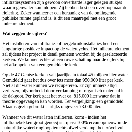
infiltratiesystemen zijn gewoon onverharde lager gelegen stukjes
waar regenwater kan inlopen. Zij hebben best een overloop naar de
riolering. Zeker wanneer er een heraanleg van de omliggende
publieke ruimte gepland is, is dit een maatregel met een groot
milieurendement.
Wat zeggen de cijfers?
Het installeren van infiltratie- of hergebruikinstallaties heeft een
langdurige positieve impact op de watercyclus. Het milieurendement
zal tijdens het project in detail gemeten worden bij de geselecteerde
kerken. We kunnen echter al een ruwe schatting naar de cijfers bij
het afkoppelen van een gemiddelde kerk.
Op de 47 Gentse kerken valt jaarlijks in totaal 45 miljoen liter water.
Gemiddeld gaat het dus over iets meer dan 950.000 liter per kerk.
Niet al dit water kunnen we recupereren. Er zijn immers altijd
verliezen, bijvoorbeeld door verdamping of organisch materiaal in
de dakgoot. Per kerk gaat het over ca. 815.000 liter water dat in
theorie opgevangen kan worden. Ter vergelijking: een gemiddeld
Vlaams gezin gebruikt jaarlijks ongeveer 73.000 liter.
Wanneer we dit water laten infiltreren, komt - indien het
infiltratiebekken groot genoeg is - quasi 100% ervan opnieuw in de
natuurlijke waterkringloop terecht: ofwel verdampt het, ofwel vult