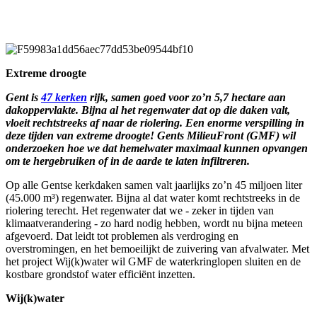
Extreme droogte
Gent is
47 kerken
rijk, samen goed voor zo’n 5,7 hectare aan
dakoppervlakte. Bijna al het regenwater dat op die daken valt,
vloeit rechtstreeks af naar de riolering. Een enorme verspilling in
deze tijden van extreme droogte! Gents MilieuFront (GMF) wil
onderzoeken hoe we dat hemelwater maximaal kunnen opvangen
om te hergebruiken of in de aarde te laten infiltreren.
Op alle Gentse kerkdaken samen valt jaarlijks zo’n 45 miljoen liter
(45.000 m³) regenwater. Bijna al dat water komt rechtstreeks in de
riolering terecht. Het regenwater dat we - zeker in tijden van
klimaatverandering - zo hard nodig hebben, wordt nu bijna meteen
afgevoerd. Dat leidt tot problemen als verdroging en
overstromingen, en het bemoeilijkt de zuivering van afvalwater. Met
het project Wij(k)water wil GMF de waterkringlopen sluiten en de
kostbare grondstof water efficiënt inzetten.
Wij(k)water