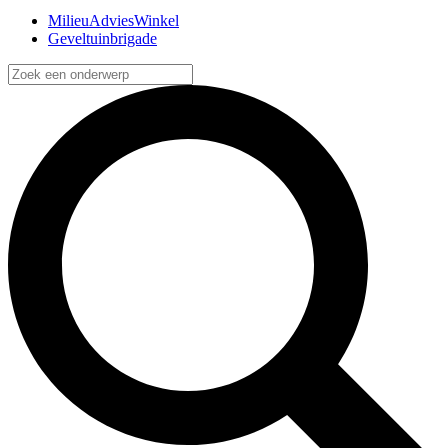
MilieuAdviesWinkel
Geveltuinbrigade