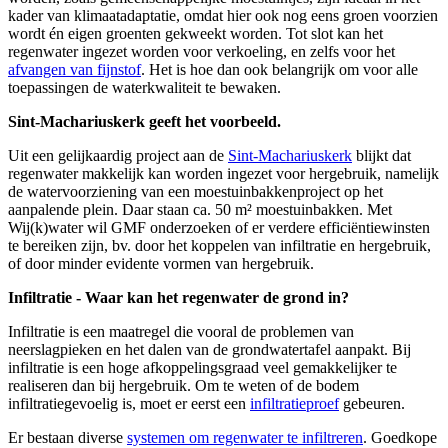
kader van klimaatadaptatie, omdat hier ook nog eens groen voorzien
wordt én eigen groenten gekweekt worden. Tot slot kan het
regenwater ingezet worden voor verkoeling, en zelfs voor het
afvangen van fijnstof
. Het is hoe dan ook belangrijk om voor alle
toepassingen de waterkwaliteit te bewaken.
Sint-Machariuskerk geeft het voorbeeld.
Uit een gelijkaardig project aan de
Sint-Machariuskerk
blijkt dat
regenwater makkelijk kan worden ingezet voor hergebruik, namelijk
de watervoorziening van een moestuinbakkenproject op het
aanpalende plein. Daar staan ca. 50 m² moestuinbakken. Met
Wij(k)water wil GMF onderzoeken of er verdere efficiëntiewinsten
te bereiken zijn, bv. door het koppelen van infiltratie en hergebruik,
of door minder evidente vormen van hergebruik.
Infiltratie - Waar kan het regenwater de grond in?
Infiltratie is een maatregel die vooral de problemen van
neerslagpieken en het dalen van de grondwatertafel aanpakt. Bij
infiltratie is een hoge afkoppelingsgraad veel gemakkelijker te
realiseren dan bij hergebruik. Om te weten of de bodem
infiltratiegevoelig is, moet er eerst een
infiltratieproef
gebeuren.
Er bestaan diverse
systemen om regenwater te infiltreren
. Goedkope