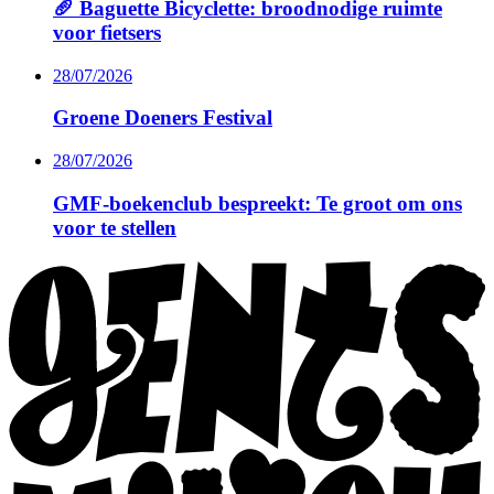
🥖 Baguette Bicyclette: broodnodige ruimte
voor fietsers
28/07/2026
Groene Doeners Festival
28/07/2026
GMF-boekenclub bespreekt: Te groot om ons
voor te stellen