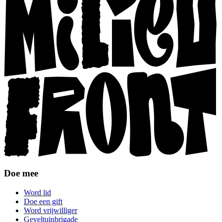
Doe mee
Word lid
Doe een gift
Word vrijwilliger
Geveltuinbrigade