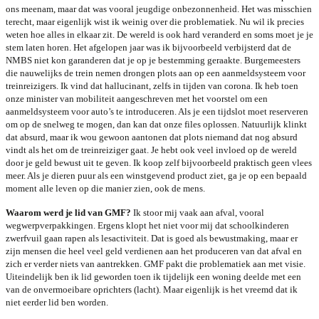
ons meenam, maar dat was vooral jeugdige onbezonnenheid. Het was misschien
terecht, maar eigenlijk wist ik weinig over die problematiek. Nu wil ik precies
weten hoe alles in elkaar zit. De wereld is ook hard veranderd en soms moet je je
stem laten horen. Het afgelopen jaar was ik bijvoorbeeld verbijsterd dat de
NMBS niet kon garanderen dat je op je bestemming geraakte. Burgemeesters
die nauwelijks de trein nemen drongen plots aan op een aanmeldsysteem voor
treinreizigers. Ik vind dat hallucinant, zelfs in tijden van corona. Ik heb toen
onze minister van mobiliteit aangeschreven met het voorstel om een
aanmeldsysteem voor auto’s te introduceren. Als je een tijdslot moet reserveren
om op de snelweg te mogen, dan kan dat onze files oplossen. Natuurlijk klinkt
dat absurd, maar ik wou gewoon aantonen dat plots niemand dat nog absurd
vindt als het om de treinreiziger gaat.
Je hebt ook veel invloed op de wereld
door je geld bewust uit te geven. Ik koop zelf bijvoorbeeld praktisch geen vlees
meer. Als je dieren puur als een winstgevend product ziet, ga je op een bepaald
moment alle leven op die manier zien, ook de mens.
Waarom werd je lid van GMF?
Ik stoor mij vaak aan afval, vooral
wegwerpverpakkingen. Ergens klopt het niet voor mij dat schoolkinderen
zwerfvuil gaan rapen als lesactiviteit. Dat is goed als bewustmaking, maar er
zijn mensen die heel veel geld verdienen aan het produceren van dat afval en
zich er verder niets van aantrekken. GMF pakt die problematiek aan met visie.
Uiteindelijk ben ik lid geworden toen ik tijdelijk een woning deelde met een
van de onvermoeibare oprichters (lacht). Maar eigenlijk is het vreemd dat ik
niet eerder lid ben worden.