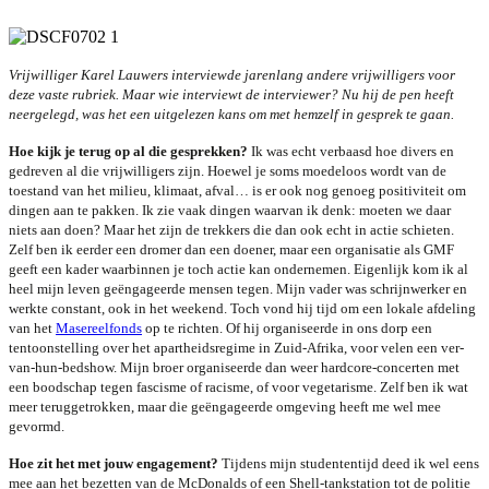
Vrijwilliger Karel Lauwers interviewde jarenlang andere vrijwilligers voor
deze vaste rubriek. Maar wie interviewt de interviewer? Nu hij de pen heeft
neergelegd, was het een uitgelezen kans om met hemzelf in gesprek te gaan.
Hoe kijk je terug op al die gesprekken?
Ik was echt verbaasd hoe divers en
gedreven al die vrijwilligers zijn. Hoewel je soms moedeloos wordt van de
toestand van het milieu, klimaat, afval… is er ook nog genoeg positiviteit om
dingen aan te pakken. Ik zie vaak dingen waarvan ik denk: moeten we daar
niets aan doen? Maar het zijn de trekkers die dan ook echt in actie schieten.
Zelf ben ik eerder een dromer dan een doener, maar een organisatie als GMF
geeft een kader waarbinnen je toch actie kan ondernemen. Eigenlijk kom ik al
heel mijn leven geëngageerde mensen tegen. Mijn vader was schrijnwerker en
werkte constant, ook in het weekend. Toch vond hij tijd om een lokale afdeling
van het
Masereelfonds
op te richten. Of hij organiseerde in ons dorp een
tentoonstelling over het apartheidsregime in Zuid-Afrika, voor velen een ver-
van-hun-bedshow. Mijn broer organiseerde dan weer hardcore-concerten met
een boodschap tegen fascisme of racisme, of voor vegetarisme. Zelf ben ik wat
meer teruggetrokken, maar die geëngageerde omgeving heeft me wel mee
gevormd.
Hoe zit het met jouw engagement?
Tijdens mijn studententijd deed ik wel eens
mee aan het bezetten van de McDonalds of een Shell-tankstation tot de politie