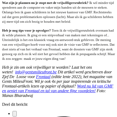
Wat zijn je plannen nu je stopt met de vrijwilligersrubriek?
Ik wil minder tijd
spenderen aan de computer en vaker mijn handen uit de mouwen te steken.
Onlangs ben ik gaan schilderen in het nieuwe kantoor van GMF. Rechtstreeks
zal dat geen problematieken oplossen (lacht). Maar als ik ga schilderen hebben
zij meer tijd om zich bezig te houden met beleid.
Heb je nog tips voor je opvolger?
Toen ik de vrijwilligersrubriek overnam had
ik wilde plannen. Ik ging er een stripverhaal van maken met tekeningen of...
Uiteindelijk is het een klassiek vraag-en-antwoord-stuk gebleven. De mening
van een vrijwilliger hoeft voor mij ook niet de visie van GMF te reflecteren. Dat
doet niets af van het verhaal van Frontaal, want de dossiers van GMF zijn sterk
genoeg op zich en ik wil niet het gevoel hebben dat ik propaganda schrijf. Maar
ik zou zeggen: maak er jouw eigen ding van!
Heb je zin om ook vrijwilliger te worden? Laat het ons
weten!
info@gentsmilieufront.be
Dit artikel werd geschreven door
Zjef De Loose voor
Frontaal
(editie lente 2022), het magazine van
Gents MilieuFront. Wil je ook 4x per jaar inspirerende en kritische
Frontaal-artikels lezen op papier of digitaal?
Word nu lid van GMF
en geniet van Frontaal en tal van andere fijne voordelen!
Foto:
Manas Bharadwaj
Deel dit bericht