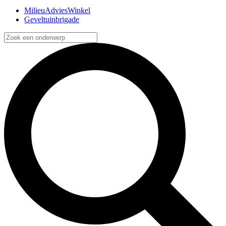
MilieuAdviesWinkel
Geveltuinbrigade