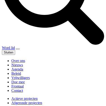
Word lid
Sluiten
Over ons
Nieuws
Agenda
Beleid
Vrijwilligers
Doe mee
Frontaal
Contact
Actieve projecten
Afgeronde projecten